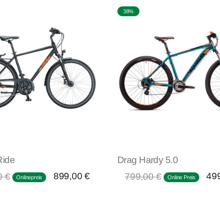
38%
Ride
Drag Hardy 5.0
899,00
€
49
0
€
799,00
€
Onlinepreis
Online Preis