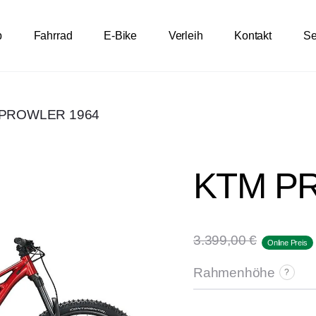
p
Fahrrad
E-Bike
Verleih
Kontakt
Se
PROWLER 1964
KTM P
3.399,00
€
Online Preis
Rahmenhöhe
?