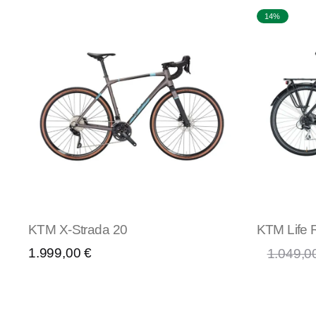
14%
KTM X-Strada 20
KTM Life 
1.999,00
€
1.049,0