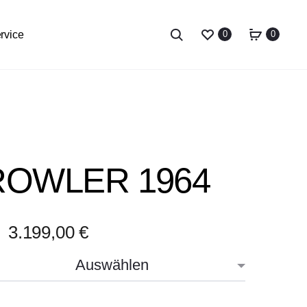
rvice
0
0
ROWLER 1964
3.199,00
€