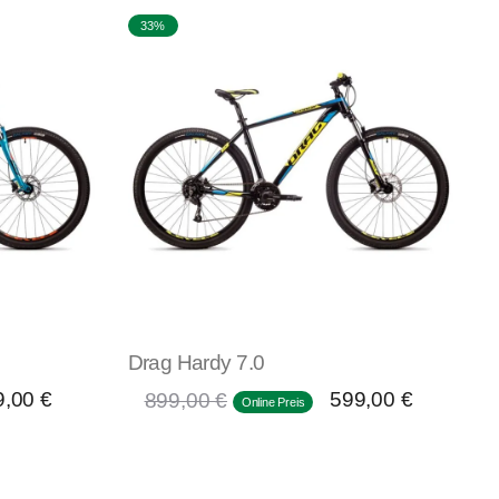
33%
Drag Hardy 7.0
9,00
€
599,00
€
899,00
€
Online Preis