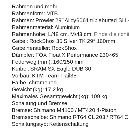
Rahmen und mehr
Rahmenform: MTB
Rahmen: Prowler 29″ Alloy6061 triplebutted S
Rahmenmaterial: Aluminium
Rahmenhöhe: L/48 cm, M/43 cm,
Finde die ric
Gabel: RockShox 35 Silver TK 29″ 160mm
Gabelhersteller: RockShox
Dämpfer: FOX Float X Performance 230×65
Federweg (mm): 160/150 mm
Kurbel: SRAM SX Eagle DUB 30T
Vorbau: KTM Team Trail35
Farbe: chrome red
Gewicht (kg): 17,2 kg
Maximales Gesamtgewicht (kg): 109 kg
Schaltung und Bremse
Bremse: Shimano M4100 / MT420 4-Piston
Bremsscheibe: Shimano RT64 CL 203 / RT64 C
Schaltungstyp: Kettenschaltung