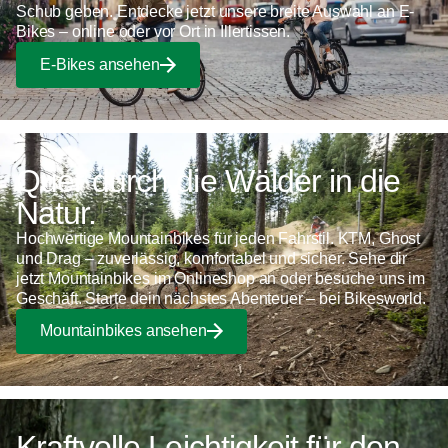
Schub geben. Entdecke jetzt unsere breite Auswahl an E-
Bikes – online oder vor Ort in Illertissen.
E-Bikes ansehen
Quer durch die Wälder in die
Natur.
Hochwertige Mountainbikes für jeden Fahrstil. KTM, Ghost
und Drag – zuverlässig, komfortabel und sicher. Sehe dir
jetzt Mountainbikes im Onlineshop an oder besuche uns im
Geschäft. Starte dein nächstes Abenteuer – bei Bikesworld.
Mountainbikes ansehen
Kraftvolle Leichtigkeit für den