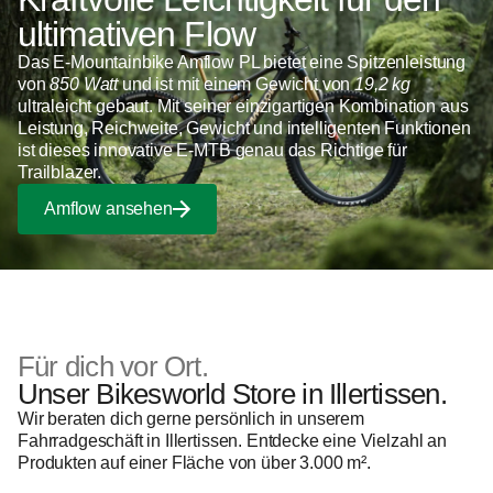
ultimativen Flow
Das E-Mountainbike Amflow PL bietet eine Spitzenleistung
von
850 Watt
und ist mit einem Gewicht von
19,2 kg
ultraleicht gebaut. Mit seiner einzigartigen Kombination aus
Leistung, Reichweite, Gewicht und intelligenten Funktionen
ist dieses innovative E-MTB genau das Richtige für
Trailblazer.
Amflow ansehen
Für dich vor Ort.
Unser Bikesworld Store in Illertissen.
Wir beraten dich gerne persönlich in unserem
Fahrradgeschäft in Illertissen. Entdecke eine Vielzahl an
Produkten auf einer Fläche von über 3.000 m².