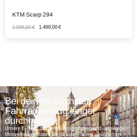
KTM Scarp 294
1.499,00
€
2.099,00
€
Bei deinem nächsten
Fahrradausflug länger
durchhalten.
Unsere E-Bikes sind mit leistungsstarken und langlebigen
Motoren ausgestattet, die dir beim Fahren zusätzlichen