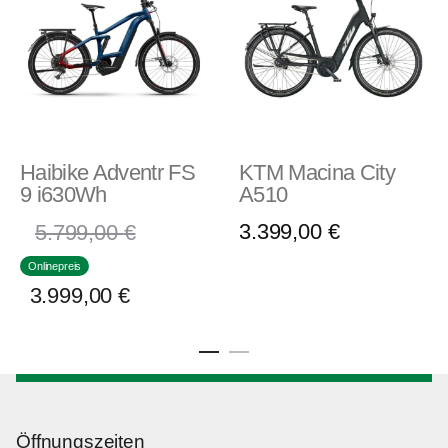
Haibike Adventr FS
KTM Macina City
9 i630Wh
A510
3.399,00
€
5.799,00
€
Onlinepreis
3.999,00
€
Öffnungszeiten