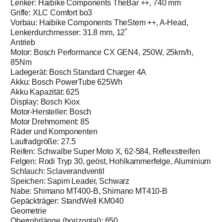
Lenker: Haibike Components TheBar ++, 740 mm
Griffe: XLC Comfort bo3
Vorbau: Haibike Components TheStem ++, A-Head,
Lenkerdurchmesser: 31.8 mm, 12˚
Antrieb
Motor: Bosch Performance CX GEN4, 250W, 25km/h,
85Nm
Ladegerät: Bosch Standard Charger 4A
Akku: Bosch PowerTube 625Wh
Akku Kapazität: 625
Display: Bosch Kiox
Motor-Hersteller: Bosch
Motor Drehmoment: 85
Räder und Komponenten
Laufradgröße: 27.5
Reifen: Schwalbe Super Moto X, 62-584, Reflexstreifen
Felgen: Rodi Tryp 30, geöst, Hohlkammerfelge, Aluminium
Schlauch: Sclaverandventil
Speichen: Sapim Leader, Schwarz
Nabe: Shimano MT400-B, Shimano MT410-B
Gepäckträger: StandWell KM040
Geometrie
Oberrohrlänge (horizontal): 650