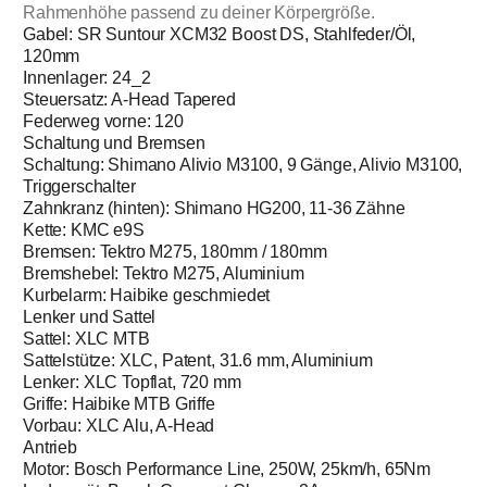
Rahmenhöhe passend zu deiner Körpergröße.
Gabel: SR Suntour XCM32 Boost DS, Stahlfeder/Öl,
120mm
Innenlager: 24_2
Steuersatz: A-Head Tapered
Federweg vorne: 120
Schaltung und Bremsen
Schaltung: Shimano Alivio M3100, 9 Gänge, Alivio M3100,
Triggerschalter
Zahnkranz (hinten): Shimano HG200, 11-36 Zähne
Kette: KMC e9S
Bremsen: Tektro M275, 180mm / 180mm
Bremshebel: Tektro M275, Aluminium
Kurbelarm: Haibike geschmiedet
Lenker und Sattel
Sattel: XLC MTB
Sattelstütze: XLC, Patent, 31.6 mm, Aluminium
Lenker: XLC Topflat, 720 mm
Griffe: Haibike MTB Griffe
Vorbau: XLC Alu, A-Head
Antrieb
Motor: Bosch Performance Line, 250W, 25km/h, 65Nm