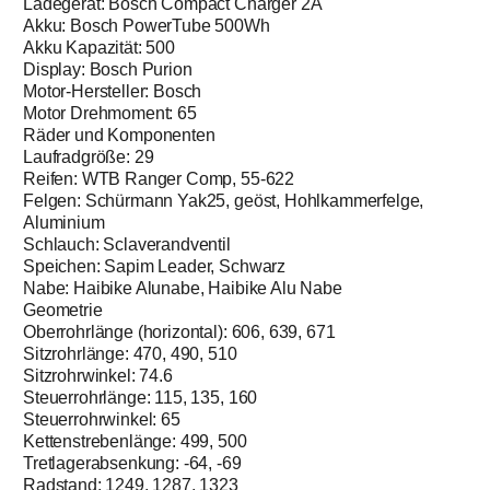
Ladegerät: Bosch Compact Charger 2A
Akku: Bosch PowerTube 500Wh
Akku Kapazität: 500
Display: Bosch Purion
Motor-Hersteller: Bosch
Motor Drehmoment: 65
Räder und Komponenten
Laufradgröße: 29
Reifen: WTB Ranger Comp, 55-622
Felgen: Schürmann Yak25, geöst, Hohlkammerfelge,
Aluminium
Schlauch: Sclaverandventil
Speichen: Sapim Leader, Schwarz
Nabe: Haibike Alunabe, Haibike Alu Nabe
Geometrie
Oberrohrlänge (horizontal): 606, 639, 671
Sitzrohrlänge: 470, 490, 510
Sitzrohrwinkel: 74.6
Steuerrohrlänge: 115, 135, 160
Steuerrohrwinkel: 65
Kettenstrebenlänge: 499, 500
Tretlagerabsenkung: -64, -69
Radstand: 1249, 1287, 1323