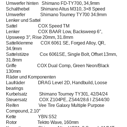
Umwerfer hinten Shimano FD-TY700, 34,9mm
Schalthebel Shimano Altus M310, 3×8 Speed
Umwerfer Shimano Tourney TY700 34.9mm
Lenker und Sattel
Sattel COX Speed TM
Lenker COX BAAR Low, Backsweep 6°,
Upsweep 3°, Rise 20mm, 31.8mm
Sattelklemme COX 6061 SE, Forged Alloy, QR,
34.9mm
Sattelstütze Cox 6061SE, Single Bolt, Offset 13mm,
31.8mm
Griffe COX Dual Comp, Green Neon/Black
130mm
Räder und Komponenten
Laufräder DRAG Level 2D, Handbuild, Loose
bearings
Kurbelsatz Shimano Tourney TY301, 42/34/24
Steuersatz COX Z104PE, ZS44/28.6 l ZS44/30
Reifen Vee Tire Galaxy Multiple Purpose
Compound, 2.10″
Kette YBN S52
Rotor Tektro Wave, 160mm